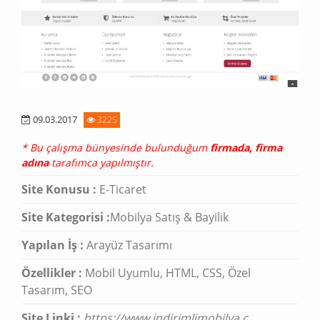
09.03.2017
3225
* Bu çalışma bünyesinde bulunduğum
firmada, firma
adına
tarafımca yapılmıştır.
Site Konusu :
E-Ticaret
Site Kategorisi :
Mobilya Satış & Bayilik
Yapılan İş :
Arayüz Tasarımı
Özellikler :
Mobil Uyumlu, HTML, CSS, Özel
Tasarım, SEO
Site Linki :
https://www.indirimlimobilya.c