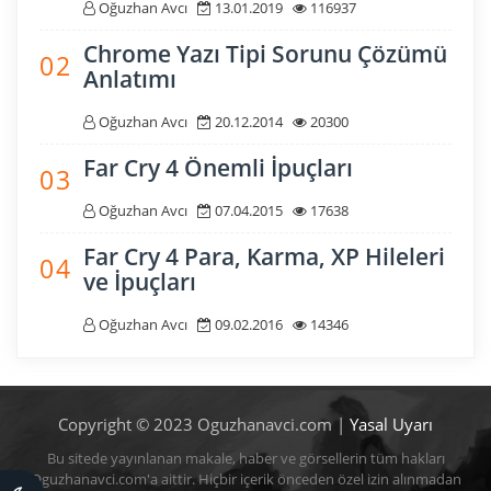
Oğuzhan Avcı
13.01.2019
116937
Chrome Yazı Tipi Sorunu Çözümü
0 2
Anlatımı
Oğuzhan Avcı
20.12.2014
20300
Far Cry 4 Önemli İpuçları
0 3
Oğuzhan Avcı
07.04.2015
17638
Far Cry 4 Para, Karma, XP Hileleri
0 4
ve İpuçları
Oğuzhan Avcı
09.02.2016
14346
Copyright © 2023 Oguzhanavci.com |
Yasal Uyarı
Bu sitede yayınlanan makale, haber ve görsellerin tüm hakları
Oguzhanavci.com'a aittir. Hiçbir içerik önceden özel izin alınmadan