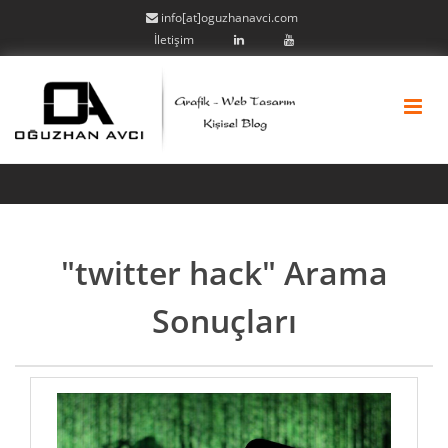
info[at]oguzhanavci.com
İletişim
"twitter hack" Arama
Sonuçları