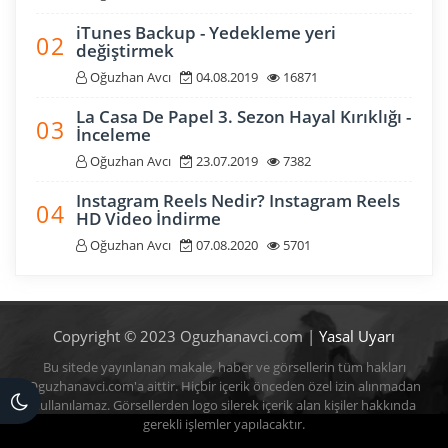
iTunes Backup - Yedekleme yeri
0 2
değiştirmek
Oğuzhan Avcı
04.08.2019
16871
La Casa De Papel 3. Sezon Hayal Kırıklığı -
0 3
İnceleme
Oğuzhan Avcı
23.07.2019
7382
Instagram Reels Nedir? Instagram Reels
0 4
HD Video İndirme
Oğuzhan Avcı
07.08.2020
5701
Copyright © 2023 Oguzhanavci.com |
Yasal Uyarı
Bu sitede yayınlanan makale, haber ve görsellerin tüm hakları
Oguzhanavci.com'a aittir. Hiçbir içerik önceden özel izin alınmadan
kullanılamaz. Görsellerden logo silerek içerik alan kişiler hakkında
gerekli işlemler yapılacaktır.