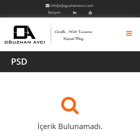
info[at]oguzhanavci.com
İletişim
PSD
İçerik Bulunamadı.