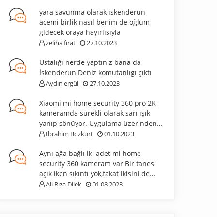
yara savunma olarak iskenderun
acemi birlik nasıl benim de oğlum
gidecek oraya hayırlısıyla
zeliha fırat
27.10.2023
Ustalığı nerde yaptınız bana da
İskenderun Deniz komutanlıgı çıktı
Aydın ergül
27.10.2023
Xiaomi mi home security 360 pro 2K
kameramda sürekli olarak sarı ışık
yanıp sönüyor. Uygulama üzerinden
kurulum yapmak istediğimde wifi
İbrahim Bozkurt
01.10.2023
bağlantı kısmında kameranın kendi
Aynı ağa bağlı iki adet mi home
wifi bağlantısını görmüyor bu yüzden
security 360 kameram var.Bir tanesi
bağlanamıyorum yardımcı
açık iken sıkıntı yok,fakat ikisini de
olabilirmisiniz.
açtığımda biri bağlantı hatası
Ali Rıza Dilek
01.08.2023
veriyor.Çözüm öneriniz var mı?