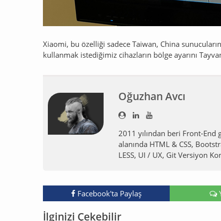
Xiaomi, bu özelliği sadece Taiwan, China sunucularını 
kullanmak istediğimiz cihazların bölge ayarını Tayv
Oğuzhan Avcı
2011 yılından beri Front-End g
alanında HTML & CSS, Bootstr
LESS, UI / UX, Git Versiyon Kon
Facebook'ta Paylaş
İlginizi Çekebilir