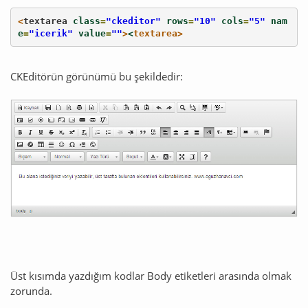
<
textarea
class
=
"ckeditor"
rows
=
"10"
cols
=
"5"
nam
e
=
"icerik"
value
=
""
>
<
textarea
>
CKEditörün görünümü bu şekildedir:
Üst kısımda yazdığım kodlar Body etiketleri arasında olmak
zorunda.