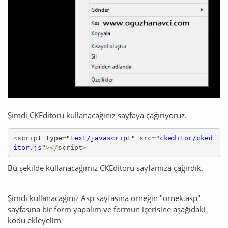
Şimdi CKEditörü kullanacağınız sayfaya çağırıyoruz.
<
script type
=
"
text/javascript
"
src
=
"
ckeditor/cked
itor.js
"
>
<
/
script
>
Bu şekilde kullanacağımız CKEditörü sayfamıza çağırdık.
Şimdi kullanacağınız Asp sayfasına örneğin "ornek.asp"
sayfasına bir form yapalım ve formun içerisine aşağıdaki
kodu ekleyelim