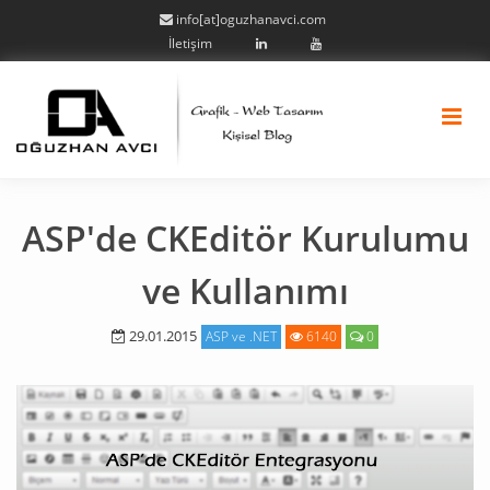
info[at]oguzhanavci.com
İletişim
ASP'de CKEditör Kurulumu
ve Kullanımı
29.01.2015
ASP ve .NET
6140
0