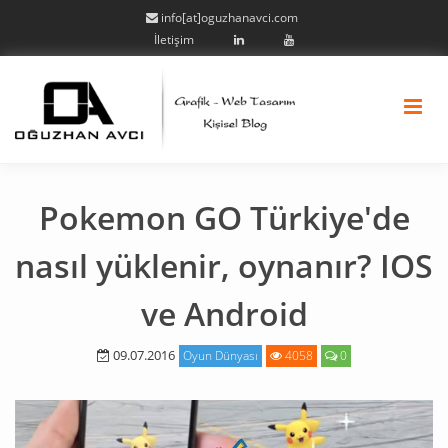
info[at]oguzhanavci.com
İletişim
Pokemon GO Türkiye'de
nasıl yüklenir, oynanır? IOS
ve Android
09.07.2016
Oyun Dünyası
4058
0